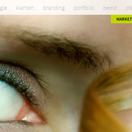
egie
klanten
branding
portfolio
beeld
di
MARKET