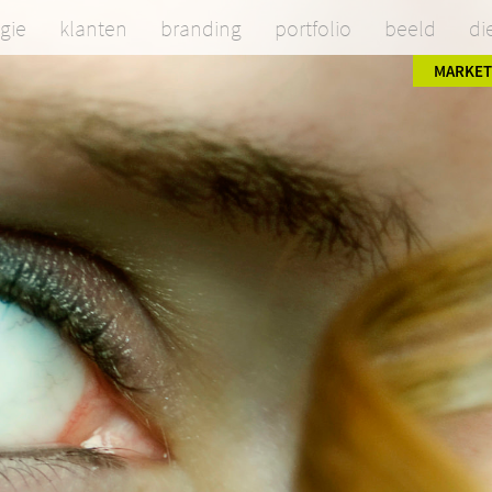
egie
klanten
branding
portfolio
beeld
di
MARKET