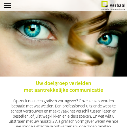
home
marketing
strategie
klanten
branding
portfolio
beeld
diensten
Uw doelgroep verleiden
contact
met aantrekkelijke communicatie
Op zoek naar een grafisch vormgever? Onze keuzes worden
bepaald met wat we zien. Een professioneel uitziende website
schept vertrouwen en maakt vaak het verschil tussen lezen en
bestellen, of juist wegklikken en elders zoeken. En wat wilt u
uitstralen met uw huisstijl? Als grafisch vormgever weten we hoe
we middels effectieve ontwerpen uw doelgroep moeten