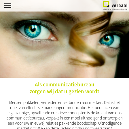
home
marketing
strategie
klanten
branding
portfolio
beeld
diensten
Als communicatiebureau
contact
zorgen wij dat u gezien wordt
Mensen prikkelen, verleiden en verbinden aan merken. Dat is het
doel van effectieve marketingcommunicatie. Het bedenken van
eigenzinnige, opvallende creatieve concepten is de kracht van ons
communicatiebureau. Verpakt in een mooi uitnodigend ontwerp en
een voor uw (nieuwe) relaties pakkende boodschap. Uitnodigende
marketing! Wie kan deze verleiding dan nog weerstaan?