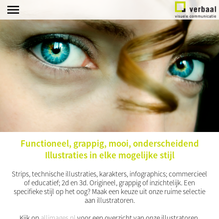
home
marketing
strategie
klanten
branding
portfolio
beeld
diensten
Functioneel, grappig, mooi, onderscheidend
contact
Illustraties in elke mogelijke stijl
Strips, technische illustraties, karakters, infographics; commercieel
of educatief; 2d en 3d. Origineel, grappig of inzichtelijk. Een
specifieke stijl op het oog? Maak een keuze uit onze ruime selectie
aan illustratoren.
Kijk op
allimages.nl
voor een overzicht van onze illustratoren.